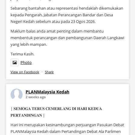
Sebarang bantahan atau representasi hendaklah dikemukakan
kepada Pengarah, Jabatan Perancangan Bandar dan Desa
Negeri Kedah sebelum atau pada 23 Ogos 2026.
Maklum balas anda amat penting dalam membantu
membentuk perancangan dan pembangunan Daerah Langkawi
yang lebih mampan.
Terima Kasih.
Photo
View on Facebook
·
Share
PLANMalaysia Kedah
2 weeks ago
| 𝐒𝐄𝐌𝐎𝐆𝐀 𝐓𝐄𝐑𝐔𝐒 𝐂𝐄𝐌𝐄𝐑𝐋𝐀𝐍𝐆 𝐃𝐈 𝐇𝐀𝐑𝐈 𝐊𝐄𝐃𝐔𝐀
𝐏𝐄𝐑𝐓𝐀𝐍𝐃𝐈𝐍𝐆𝐀𝐍 |
Hari ini merupakan kesinambungan perjuangan Pasukan Debat
PLANMalaysia Kedah dalam Pertandingan Debat Ala Parlimen