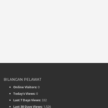
BILANGAN PELAWAT
Online Visitors:
0
Today's Views:
0
Last 7 Days Views:
332
Last 30 Days Views:
1,526