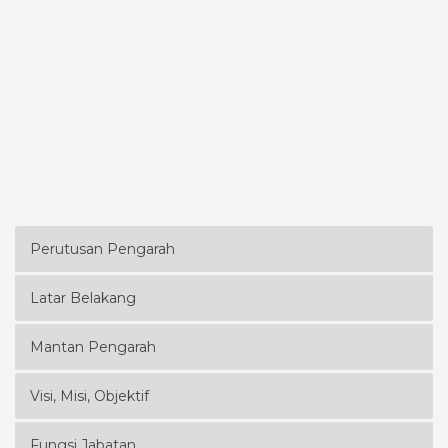
Perutusan Pengarah
Latar Belakang
Mantan Pengarah
Visi, Misi, Objektif
Fungsi Jabatan